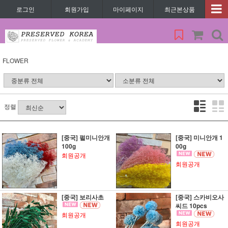
로그인
회원가입
마이페이지
최근본상품
FLOWER
정렬
[중국] 펄미니안개
[중국] 미니안개 1
100g
00g
회원공개
회원공개
[중국] 보리사초
[중국] 스카비오사
씨드 10pcs
회원공개
회원공개