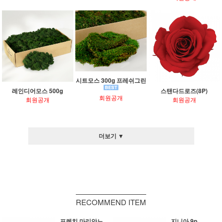
시트모스 300g 프레쉬그린
레인디어모스 500g
스탠다드로즈(8P)
회원공개
회원공개
회원공개
더보기 ▼
RECOMMEND ITEM
프렌치 마리안느
지니아 9p