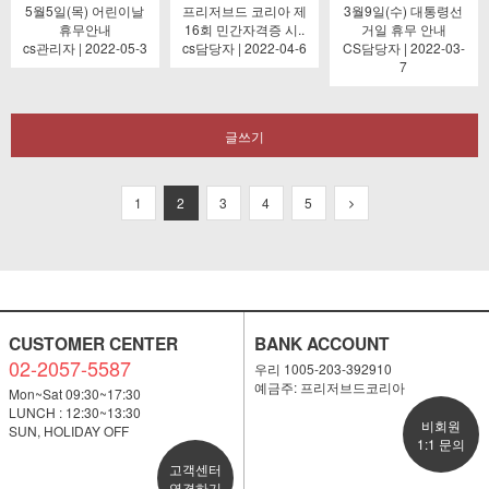
5월5일(목) 어린이날
프리저브드 코리아 제
3월9일(수) 대통령선
휴무안내
16회 민간자격증 시..
거일 휴무 안내
cs관리자 | 2022-05-3
cs담당자 | 2022-04-6
CS담당자 | 2022-03-
7
글쓰기
1
2
3
4
5
CUSTOMER CENTER
BANK ACCOUNT
02-2057-5587
우리 1005-203-392910
예금주: 프리저브드코리아
Mon~Sat 09:30~17:30
LUNCH : 12:30~13:30
비회원
SUN, HOLIDAY OFF
1:1 문의
고객센터
연결하기