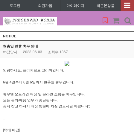
로그인
회원가입
마이페이지
최근본상품
NOTICE
현충일 연휴 휴무 안내
cs담당자
|
2023-06-03
|
조회수 1367
안녕하세요. 프리저브드 코리아입니다.
6월 4일부터 6월 6일까지 현충일 휴무입니다.
휴무엔 오프라인 매장 및 온라인 쇼핑몰 휴무입니다.
모든 문의/배송 업무가 중단됩니다.
공지 참고 하셔서 매장 방문에 차질 없으시길 바랍니다:)
_
[택배 마감]