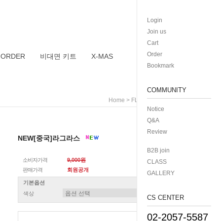
Login
Join us
Cart
Order
 ORDER
비대면 키트
X-MAS
Bookmark
COMMUNITY
>
>
> NEW[중국]
Home
FLOWER
그 외
Notice
Q&A
Review
NEW[중국]라그라스
B2B join
소비자가격
9,000원
CLASS
판매가격
회원공개
GALLERY
기본옵션
색상
CS CENTER
02-2057-5587
총 상품 금액
0
원