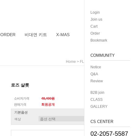
Login
Join us
Cart
Order
 ORDER
비대면 키트
X-MAS
Bookmark
COMMUNITY
>
>
>
> 로
Home
FLOWER
장미
프리저빙
Notice
Q&A
Review
로즈 샬롯
B2B join
소비자가격
48,400원
CLASS
판매가격
회원공개
GALLERY
기본옵션
색상
CS CENTER
02-2057-5587
총 상품 금액
0
원