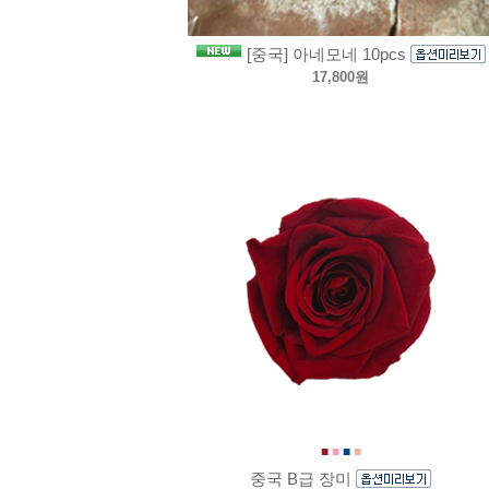
[중국] 아네모네 10pcs
17,800원
■
■
■
■
중국 B급 장미