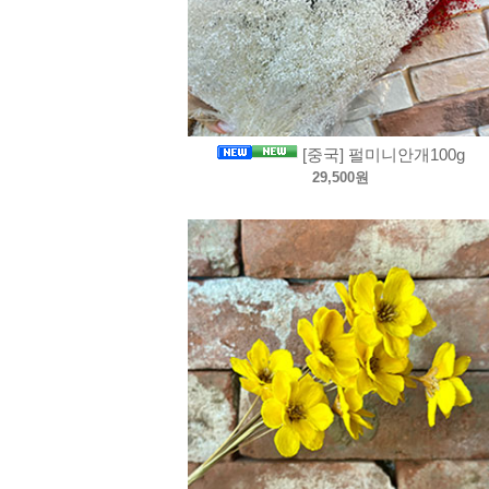
[중국] 펄미니안개100g
29,500원