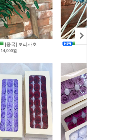
[중국] 보리사초
[중국] 스카비오사씨드 10p
14,000원
16,000원