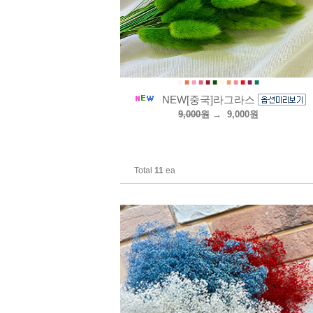
■
■
■
■
■
■
■
■
■
■
■
■
NEW[중국]라그라스
9,000원
→
9,000원
Total
11
ea