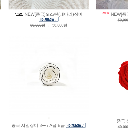
NEW[중국]오스틴(테마리)장미
NEW[중
50,0
50,000원
→
50,000원
■
중국
중국 샤넬장미 8구 / A급 B급
40,0